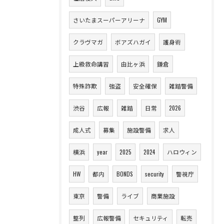
さいたまスーパーアリーナ
GYM
クラヴマガ
ボアズハガイ
護身術
上級救命講習
由比ヶ浜
鎌倉
特殊詐欺
強盗
安全確保
雑踏警備
渋谷
広報
雑踏
日常
2026
成人式
募集
施設警備
求人
横浜
year
2025
2024
ハロウィン
HW
都内
BONDS
security
警視庁
東京
警備
ライブ
商業施設
整列
広報警備
セキュリティ
転売