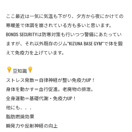
ここ最近は一気に気温も下がり、夕方から夜にかけての
寒暖差で体調を崩されている方も多いと思います。
BONDS SECURITYは防寒対策も行いつつ警備にあたってい
ますが、それ以外既存のジム”KIZUNA BASE GYM”で体を鍛
えて免疫力を上げています。
豆知識
ストレス発散＝自律神経が整い免疫力UP！
身体を動かす＝血行促進。老廃物の排泄。
全身運動＝基礎代謝・免疫力UP！
他にも．．．
脂肪燃焼効果
瞬発力や反射神経の向上