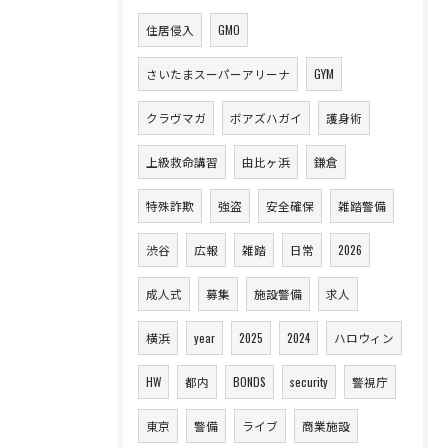
住居侵入
GMO
さいたまスーパーアリーナ
GYM
クラヴマガ
ボアズハガイ
護身術
上級救命講習
由比ヶ浜
鎌倉
特殊詐欺
強盗
安全確保
雑踏警備
渋谷
広報
雑踏
日常
2026
成人式
募集
施設警備
求人
横浜
year
2025
2024
ハロウィン
HW
都内
BONDS
security
警視庁
東京
警備
ライブ
商業施設