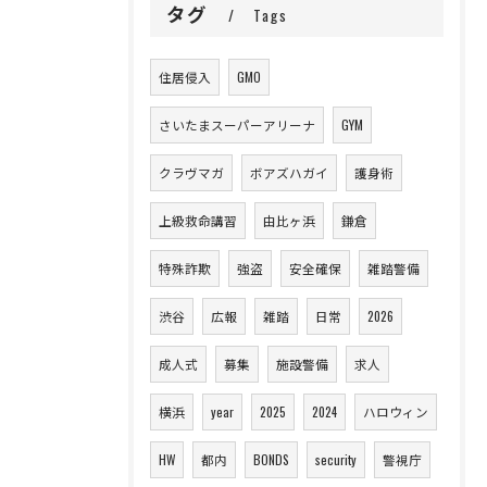
タグ
Tags
住居侵入
GMO
さいたまスーパーアリーナ
GYM
クラヴマガ
ボアズハガイ
護身術
上級救命講習
由比ヶ浜
鎌倉
特殊詐欺
強盗
安全確保
雑踏警備
渋谷
広報
雑踏
日常
2026
成人式
募集
施設警備
求人
横浜
year
2025
2024
ハロウィン
HW
都内
BONDS
security
警視庁