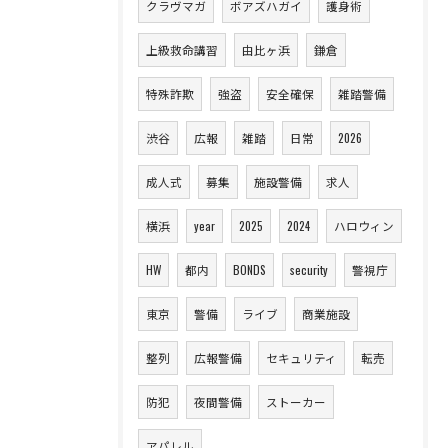
クラヴマガ
ボアズハガイ
護身術
上級救命講習
由比ヶ浜
鎌倉
特殊詐欺
強盗
安全確保
雑踏警備
渋谷
広報
雑踏
日常
2026
成人式
募集
施設警備
求人
横浜
year
2025
2024
ハロウィン
HW
都内
BONDS
security
警視庁
東京
警備
ライブ
商業施設
整列
広報警備
セキュリティ
転売
防犯
夜間警備
ストーカー
アパレル