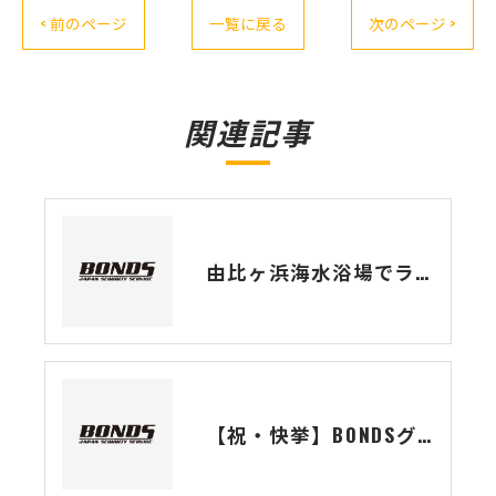
< 前のページ
一覧に戻る
次のページ >
関連記事
由比ヶ浜海水浴場でライフガードとBONDS合同訓練を実施しました
【祝・快挙】BONDSグループ所属・野澤海斗隊員がMMA大会「GRACHAN74」で見事1R TKO勝利！