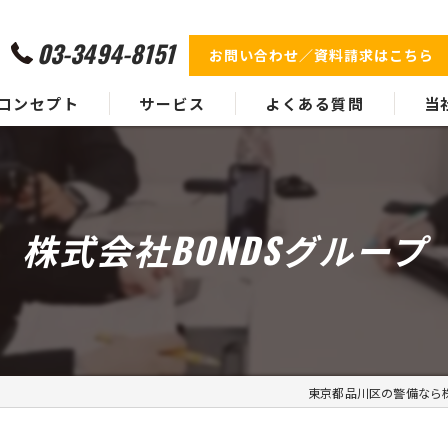
03-3494-8151
お問い合わせ／資料請求はこちら
コンセプト
サービス
よくある質問
当
代表挨拶
業務実績
イベ
ギャラリー
施設
株式会社BONDSグループ
身辺
フェ
雑踏
東京都品川区の警備なら株