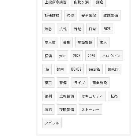
上級救命講習
由比ヶ浜
鎌倉
特殊詐欺
強盗
安全確保
雑踏警備
渋谷
広報
雑踏
日常
2026
成人式
募集
施設警備
求人
横浜
year
2025
2024
ハロウィン
HW
都内
BONDS
security
警視庁
東京
警備
ライブ
商業施設
整列
広報警備
セキュリティ
転売
防犯
夜間警備
ストーカー
アパレル