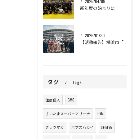
2026/04/08
新年度の始まりに
2026/01/30
【活動報告】横浜市「二十歳の市民を祝うつどい」の警備完遂と、新成人の門出に寄せて
タグ
Tags
住居侵入
GMO
さいたまスーパーアリーナ
GYM
クラヴマガ
ボアズハガイ
護身術