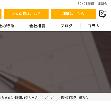
BONDS警備 講習会
求人応募はこちら
標識はこちら
社の特徴
会社概要
ブログ
コラム
ント
警護
ス
ら株式会社BONDSグループ
ブログ
BONDS警備 講習会