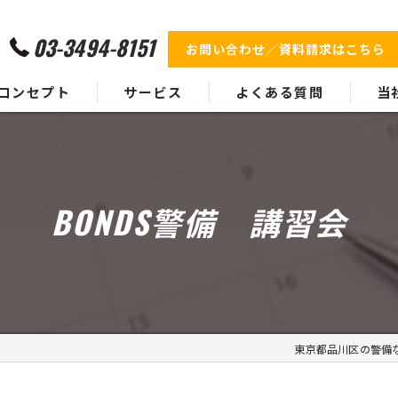
03-3494-8151
お問い合わせ／資料請求はこちら
コンセプト
サービス
よくある質問
当
代表挨拶
業務実績
イベ
ギャラリー
施設
BONDS警備 講習会
身辺
フェ
雑踏
東京都品川区の警備な