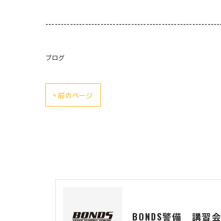
---------------------------------------------------------
ブログ
< 前のページ
BONDS警備 講習