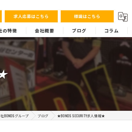
求人応募はこちら
標識はこちら
社の特徴
会社概要
ブログ
コラム
ント
報★
警護
ス
BONDSグループ
ブログ
★BONDS SECURITY求人情報★