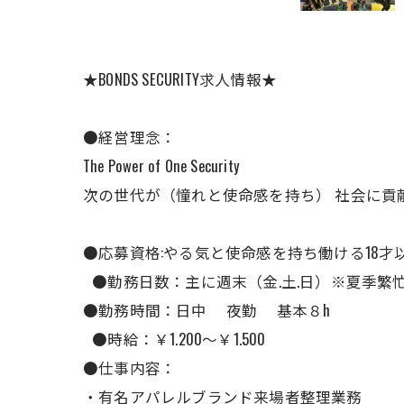
★BONDS SECURITY求人情報★
●経営理念：
The Power of One Security
次の世代が（憧れと使命感を持ち） 社会に貢
●応募資格:やる気と使命感を持ち働ける18才
●勤務日数：主に週末（金.土.日）※夏季繁
●勤務時間：日中 夜勤 基本８h
●時給：￥1.200〜￥1.500
●仕事内容：
・有名アパレルブランド来場者整理業務