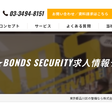
03-3494-8151
お問い合わせ／資料請求はこちら
コンセプト
サービス
よくある質問
当
代表挨拶
業務実績
イベ
ギャラリー
施設
BONDS SECURITY求人情
身辺
フェ
雑踏
東京都品川区の警備なら株式会社