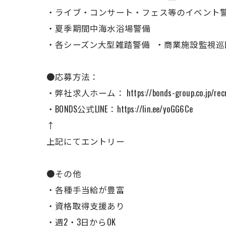
・ライブ・コンサート・フェス等のイベント
・夏季期間中海水浴場警備
・各シーズン大型雑踏警備 ・商業施設監視巡
●応募方法：
・弊社求人ホーム： https://bonds-group.co.jp/recr
・BONDS公式LINE：https://lin.ee/yoGG6Ce
↑
上記にてエントリー
●その他
・各種手当給が豊富
・資格取得支援あり
・週2・3日からOK